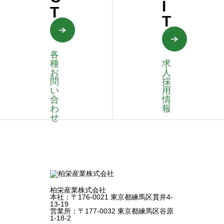
I
T
T
各
種
求
お
人
問
採
い
用
合
情
わ
報
せ
柏栄産業株式会社
本社：〒176-0021 東京都練馬区貫井4-
13-19
営業所：〒177-0032 東京都練馬区谷原
1-18-2