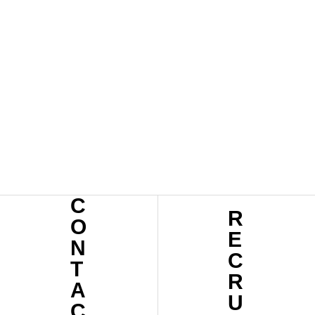
Hello
worl
d!
202
4.02.2
0
C
R
O
E
N
C
T
R
A
U
C